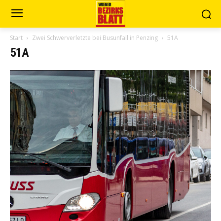
Start
Zwei Schwerverletzte bei Busunfall in Penzing
51A
51A