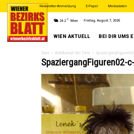
Newsletter-Anmeldung
E-Paper
Mediadaten
C
Freitag, August 7, 2026
24.2
Wien
WIEN AKTUELL
BEI DIR UMS 
Start
Wahlkampf der Tiere
SpaziergangFiguren02
SpaziergangFiguren02-c