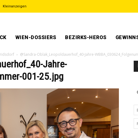
Kleinanzeigen
ECK
WIEN-DOSSIERS
BEZIRKS-HEROS
GEWINNS
oridsdorf
@Sandra-Oblak_Leopoldauerhof_40-Jahre-WBBA_030624_Folgenum
uerhof_40-Jahre-
mer-001-25.jpg