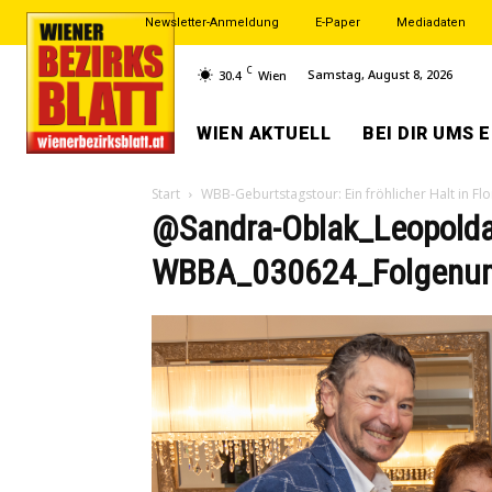
Newsletter-Anmeldung
E-Paper
Mediadaten
C
Samstag, August 8, 2026
30.4
Wien
WIEN AKTUELL
BEI DIR UMS 
Start
WBB-Geburtstagstour: Ein fröhlicher Halt in Fl
@Sandra-Oblak_Leopolda
WBBA_030624_Folgenum