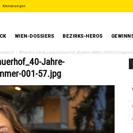
Kleinanzeigen
ECK
WIEN-DOSSIERS
BEZIRKS-HEROS
GEWINNS
oridsdorf
@Sandra-Oblak_Leopoldauerhof_40-Jahre-WBBA_030624_Folgenum
uerhof_40-Jahre-
mer-001-57.jpg