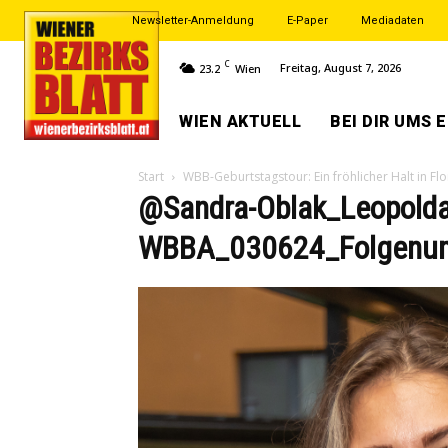
Newsletter-Anmeldung
E-Paper
Mediadaten
C
Freitag, August 7, 2026
23.2
Wien
WIEN AKTUELL
BEI DIR UMS 
Start
WBB-Geburtstagstour: Ein fröhlicher Halt in Fl
@Sandra-Oblak_Leopolda
WBBA_030624_Folgenum