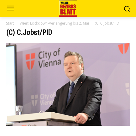
Start
Wien: Lockdown-Verlängerung bis 2. Mai
(C) C.Jobst/PID
(C) C.Jobst/PID