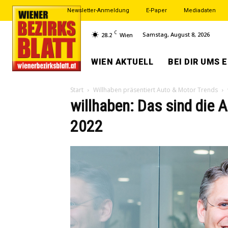
Newsletter-Anmeldung
E-Paper
Mediadaten
C
Samstag, August 8, 2026
28.2
Wien
WIEN AKTUELL
BEI DIR UMS 
Start
Willhaben präsentiert Auto & Motor Trends
willhaben: Das sind die 
2022