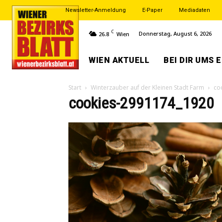
Newsletter-Anmeldung
E-Paper
Mediadaten
C
Donnerstag, August 6, 2026
26.8
Wien
WIEN AKTUELL
BEI DIR UMS 
Start
Winterzauber auf der Kleinen Stadt Farm
co
cookies-2991174_1920