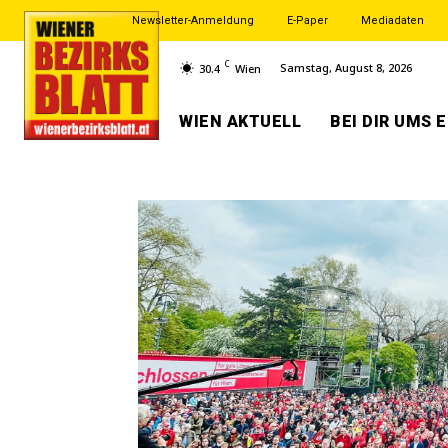
Newsletter-Anmeldung
E-Paper
Mediadaten
C
Samstag, August 8, 2026
30.4
Wien
WIEN AKTUELL
BEI DIR UMS 