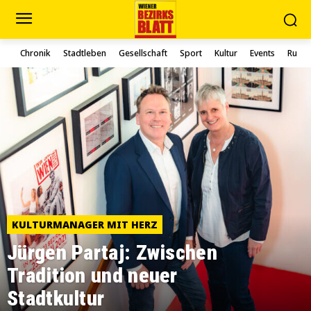
Chronik
Stadtleben
Gesellschaft
Sport
Kultur
Events
Rund 
KULTURMANAGER MIT HERZ
Jürgen Partaj: Zwischen
Tradition und neuer
Stadtkultur