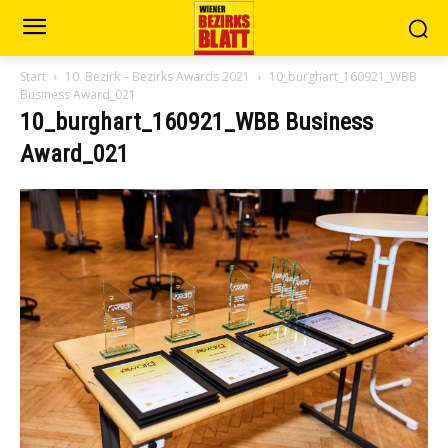
Start
10. Bezirk – Bezirks Awards 2021
10_burghart_160921_WBB
Business Award_021
10_burghart_160921_WBB Business
Award_021