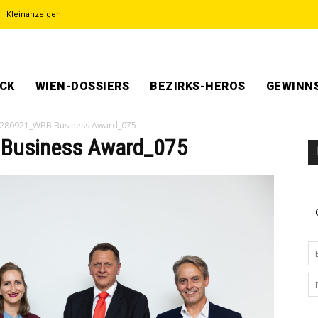
Kleinanzeigen
ECK
WIEN-DOSSIERS
BEZIRKS-HEROS
GEWINNS
280921_WBB Business Award_075
Business Award_075