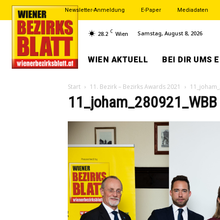
Newsletter-Anmeldung
E-Paper
Mediadaten
C
Samstag, August 8, 2026
28.2
Wien
WIEN AKTUELL
BEI DIR UMS 
Start
11. Bezirk – Bezirks Awards 2021
11_joham_
11_joham_280921_WBB 