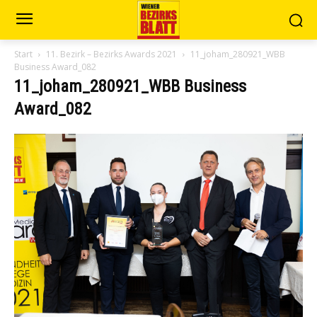
Start
11. Bezirk – Bezirks Awards 2021
11_joham_280921_WBB
Business Award_082
11_joham_280921_WBB Business
Award_082