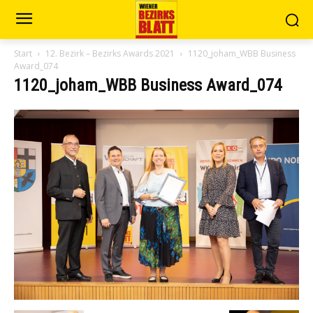
Start
12. Bezirk – Bezirks Awards 2021
1120_joham_WBB Business
Award_074
1120_joham_WBB Business Award_074