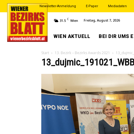
Newsletter-Anmeldung
E-Paper
Mediadaten
C
Freitag, August 7, 2026
31.5
Wien
WIEN AKTUELL
BEI DIR UMS 
Start
13. Bezirk – Bezirks Awards 2021
13_dujmic
13_dujmic_191021_WBB