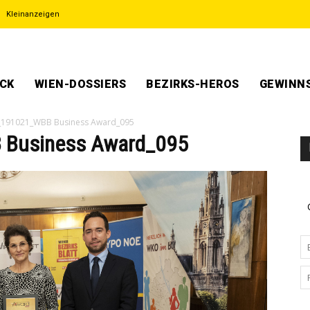
Kleinanzeigen
ECK
WIEN-DOSSIERS
BEZIRKS-HEROS
GEWINNS
_191021_WBB Business Award_095
 Business Award_095