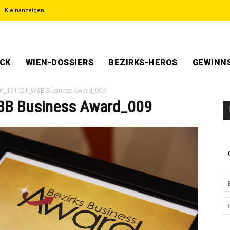
Kleinanzeigen
ECK
WIEN-DOSSIERS
BEZIRKS-HEROS
GEWINNS
rt_131021_WBB Business Award_009
BB Business Award_009