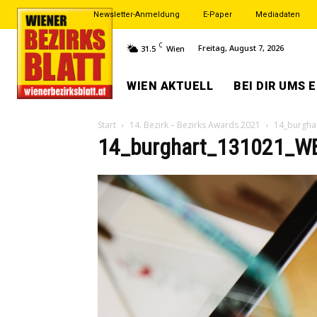
Newsletter-Anmeldung
E-Paper
Mediadaten
C
Freitag, August 7, 2026
31.5
Wien
WIEN AKTUELL
BEI DIR UMS 
Start
14. Bezirk – Bezirks Awards 2021
14_burgha
14_burghart_131021_W