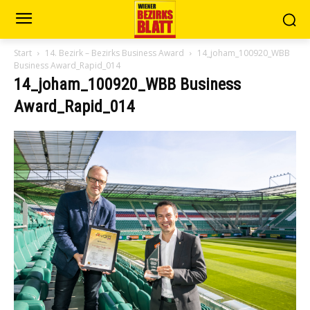
Start
14. Bezirk – Bezirks Business Award
14_joham_100920_WBB
Business Award_Rapid_014
14_joham_100920_WBB Business
Award_Rapid_014