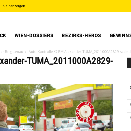
Kleinanzeigen
ECK
WIEN-DOSSIERS
BEZIRKS-HEROS
GEWINNS
er Brigittenau
Auto-Kontrolle-©-BMIAlexander-TUMA_2011000A2829-scaled
lexander-TUMA_2011000A2829-