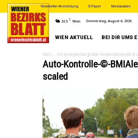
Newsletter-Anmeldung
E-Paper
Mediadaten
C
Donnerstag, August 6, 2026
32.5
Wien
WIEN AKTUELL
BEI DIR UMS 
Start
150 Anzeigen bei großer Verkehrskontrolle in d
Auto-Kontrolle-©-BMIA
scaled