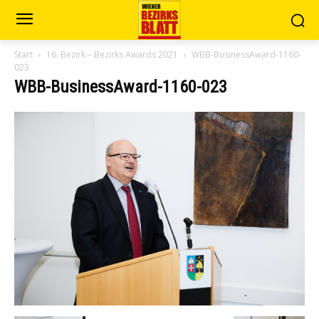
Start
16. Bezirk – Bezirks Awards 2021
WBB-BusinessAward-1160-
023
WBB-BusinessAward-1160-023