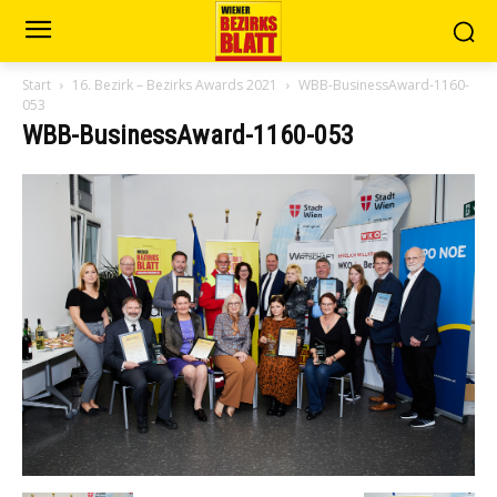
Start
16. Bezirk – Bezirks Awards 2021
WBB-BusinessAward-1160-
053
WBB-BusinessAward-1160-053