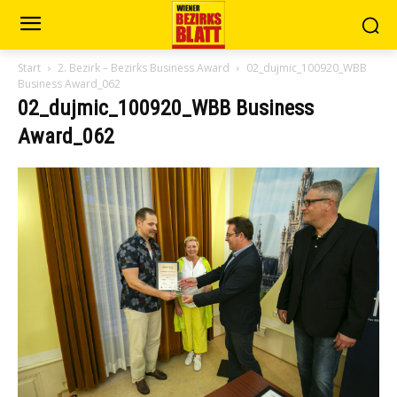
Start
2. Bezirk – Bezirks Business Award
02_dujmic_100920_WBB
Business Award_062
02_dujmic_100920_WBB Business
Award_062