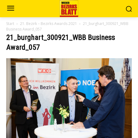
Start
21. Bezirk – Bezirks Awards 2021
21_burghart_300921_WBB
Business Award_057
21_burghart_300921_WBB Business
Award_057