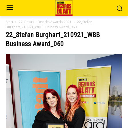
Start
22. Bezirk – Bezirks Awards 2021
22_Stefan
Burghart_210921_WBB Business Award_060
22_Stefan Burghart_210921_WBB
Business Award_060