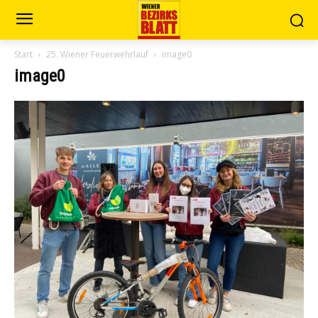
Start
25. Wiener Feuerwehrlauf
image0
image0