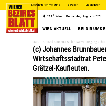
Newsletter-Anmeldung
E-Paper
Mediadaten
C
Donnerstag, August 6, 2026
26.7
Wien
WIEN AKTUELL
BEI DIR UMS 
Start
Grätzel-Kaufleute sollen Nahversorgung sicher
(c) Johannes Brunnbauer
Wirtschaftsstadtrat Pete
Grätzel-Kaufleuten.