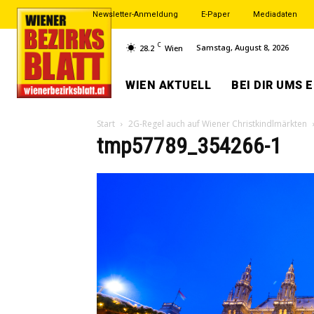
Newsletter-Anmeldung
E-Paper
Mediadaten
C
Samstag, August 8, 2026
28.2
Wien
WIEN AKTUELL
BEI DIR UMS 
Start
2G-Regel auch auf Wiener Christkindlmärkten
tmp57789_354266-1