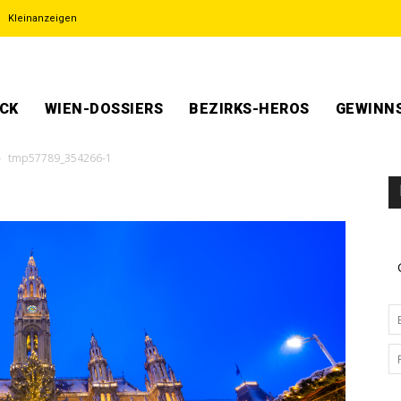
Kleinanzeigen
ECK
WIEN-DOSSIERS
BEZIRKS-HEROS
GEWINNS
tmp57789_354266-1