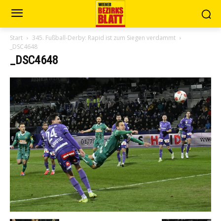
Start
345. Fußball-Derby: Rapid ist zum Siegen verdammt
_DSC4648
_DSC4648