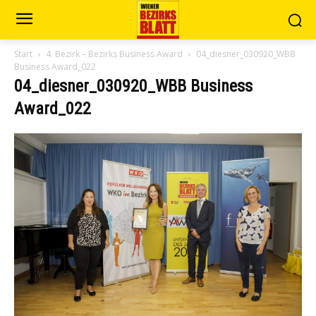
Start
4. Bezirk – Bezirks Business Award
04_diesner_030920_WBB
Business Award_022
04_diesner_030920_WBB Business
Award_022