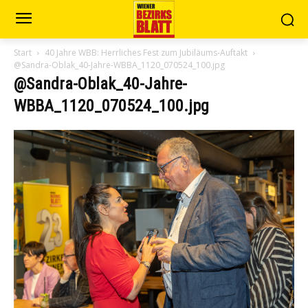
Start
40 Jahre WBB: Herrliches Fest zum Jubiläums-Auftakt
@Sandra-Oblak_40-Jahre-WBBA_1120_070524_100.jpg
@Sandra-Oblak_40-Jahre-
WBBA_1120_070524_100.jpg