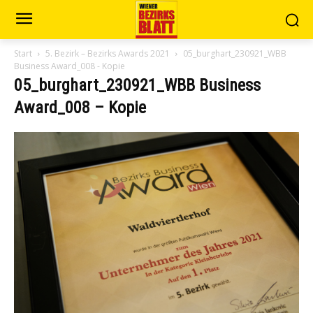
Start
5. Bezirk – Bezirks Awards 2021
05_burghart_230921_WBB
Business Award_008 - Kopie
05_burghart_230921_WBB Business
Award_008 – Kopie