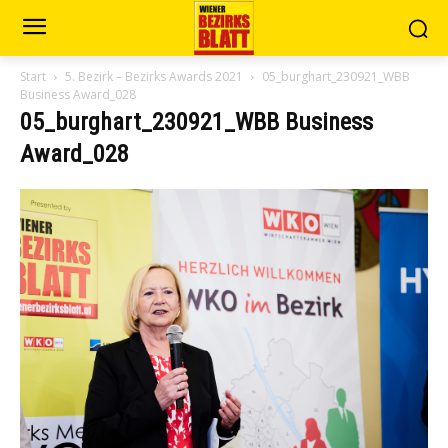
Start
5. Bezirk – Bezirks Awards 2021
05_burghart_230921_WBB
Business Award_028
05_burghart_230921_WBB Business
Award_028