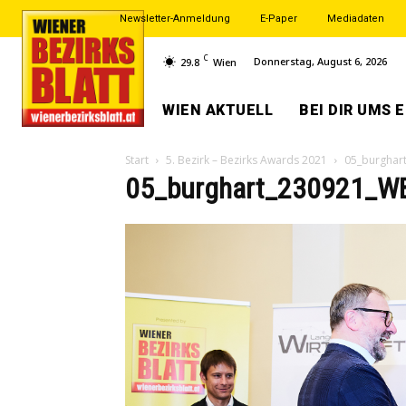
Newsletter-Anmeldung
E-Paper
Mediadaten
C
Donnerstag, August 6, 2026
29.8
Wien
WIEN AKTUELL
BEI DIR UMS 
Start
5. Bezirk – Bezirks Awards 2021
05_burghar
05_burghart_230921_W