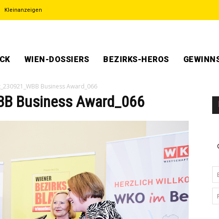
Kleinanzeigen
ECK
WIEN-DOSSIERS
BEZIRKS-HEROS
GEWINNS
t_230921_WBB Business Award_066
BB Business Award_066