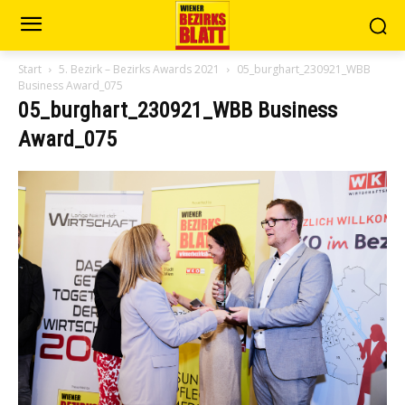
Start
5. Bezirk – Bezirks Awards 2021
05_burghart_230921_WBB
Business Award_075
05_burghart_230921_WBB Business
Award_075