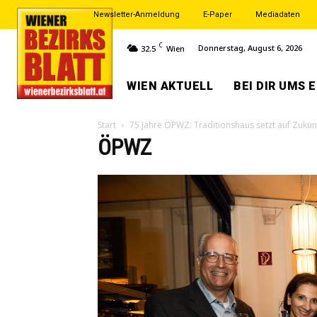
Newsletter-Anmeldung
E-Paper
Mediadaten
C
Donnerstag, August 6, 2026
32.5
Wien
WIEN AKTUELL
BEI DIR UMS 
Start
75 Jahre ÖPWZ: Traditionshaus setzt auf Zuku
ÖPWZ