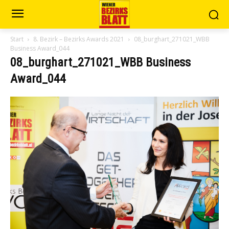
Start
8. Bezirk – Bezirks Awards 2021
08_burghart_271021_WBB
Business Award_044
08_burghart_271021_WBB Business
Award_044