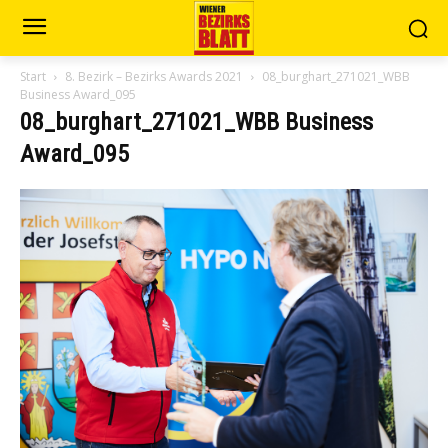
Start
8. Bezirk – Bezirks Awards 2021
08_burghart_271021_WBB
Business Award_095
08_burghart_271021_WBB Business
Award_095