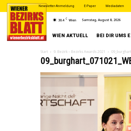
Newsletter-Anmeldung
E-Paper
Mediadaten
C
Samstag, August 8, 2026
30.4
Wien
WIEN AKTUELL
BEI DIR UMS 
Start
9. Bezirk – Bezirks Awards 2021
09_burghar
09_burghart_071021_W