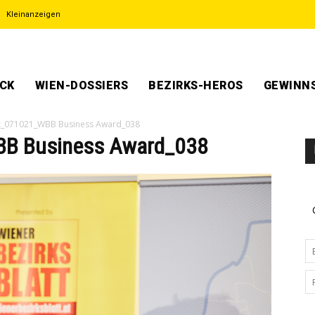
Kleinanzeigen
ECK
WIEN-DOSSIERS
BEZIRKS-HEROS
GEWINNS
t_071021_WBB Business Award_038
BB Business Award_038