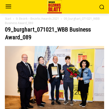
Start
9. Bezirk – Bezirks Awards 2021
09_burghart_071021_WBB
Business Award_089
09_burghart_071021_WBB Business
Award_089