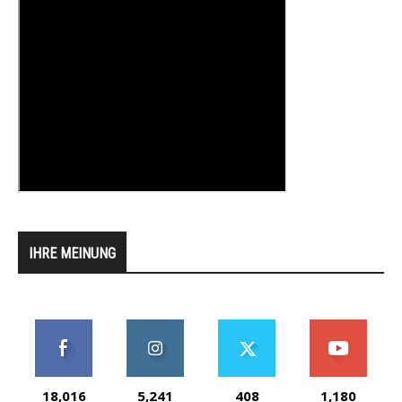
IHRE MEINUNG
18,016
5,241
408
1,180