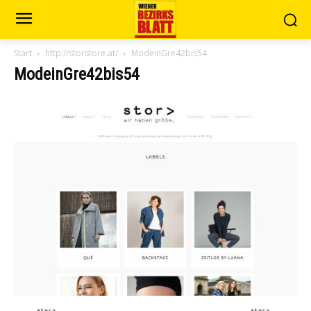
Start
http://storstore.at/
ModeinGre42bis54
ModeinGre42bis54