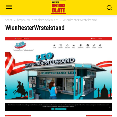
Start
https://wuerstelstandleo.at/
WienltesterWrstelstand
WienltesterWrstelstand