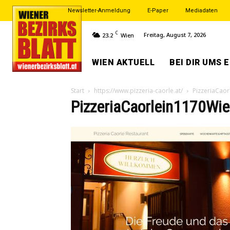
Newsletter-Anmeldung
E-Paper
Mediadaten
C
Freitag, August 7, 2026
23.2
Wien
WIEN AKTUELL
BEI DIR UMS 
Start
https://www.pizzeria-caorle.at/
PizzeriaCao
PizzeriaCaorlein1170Wi