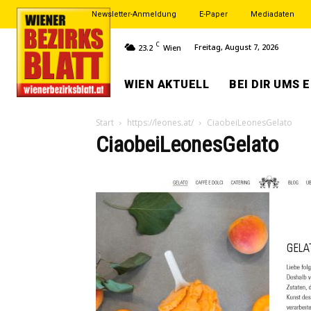
Newsletter-Anmeldung
E-Paper
Mediadaten
C
Freitag, August 7, 2026
23.2
Wien
WIEN AKTUELL
BEI DIR UMS 
Start
https://leones.at/
CiaobeiLeonesGelato
CiaobeiLeonesGelato