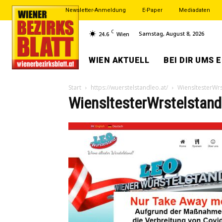
Newsletter-Anmeldung
E-Paper
Mediadaten
C
Samstag, August 8, 2026
24.6
Wien
WIEN AKTUELL
BEI DIR UMS 
Start
https://wuerstelstandleo.at/
WiensltesterWrs
WiensltesterWrstelstand