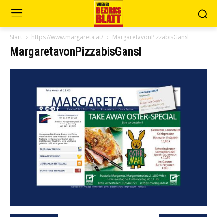
Start
https://www.margareta.at/
MargaretavonPizzabisGansl
MargaretavonPizzabisGansl