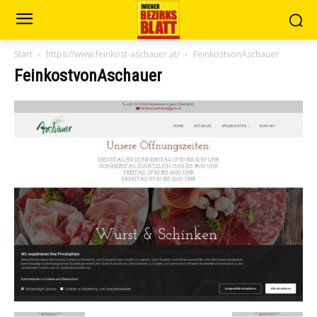
Start
https://www.feinkost-aschauer.at/
FeinkostvonAschauer
FeinkostvonAschauer