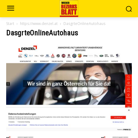
Start
https://www.denzel.at
DasgrteOnlineAutohaus
DasgrteOnlineAutohaus