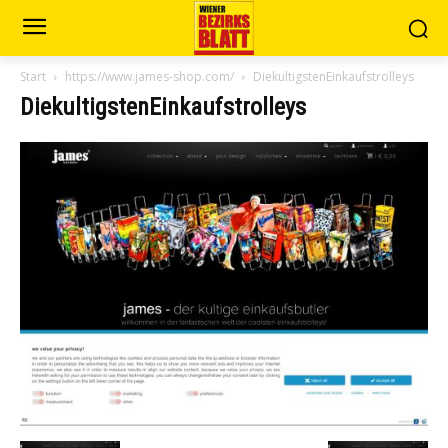
Start
https://www.james-shop.com/
DiekultigstenEinkaufstrolleys
DiekultigstenEinkaufstrolleys