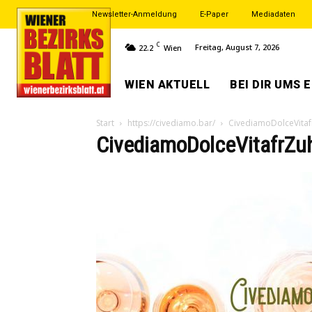
Newsletter-Anmeldung
E-Paper
Mediadaten
C
Freitag, August 7, 2026
22.2
Wien
WIEN AKTUELL
BEI DIR UMS 
Start
https://civediamo.bar/
CivediamoDolceVita
CivediamoDolceVitafrZu