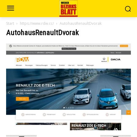
Start
https://www.rdw.cc/
AutohausRenaultDvorak
AutohausRenaultDvorak