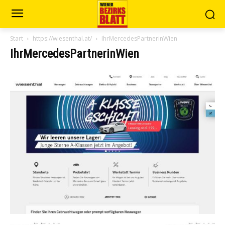
Start
https://wiesenthal.at/
IhrMercedesPartnerinWien
IhrMercedesPartnerinWien